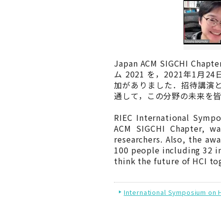
Japan ACM SIGCH
ム 2021 を，2021年
加がありました．招待講演
通して，この分野の未来を
RIEC International Symp
ACM SIGCHI Chapter, was
researchers. Also, the a
100 people including 32 i
think the future of HCI to