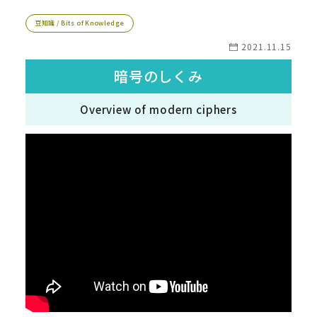
豆知識 / Bits of Knowledge
2021.11.15
暗号のしくみ
Overview of modern ciphers