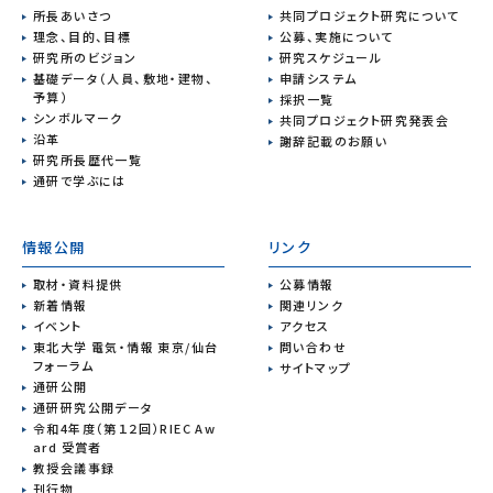
所長あいさつ
共同プロジェクト研究について
理念、目的、目標
公募、実施について
研究所のビジョン
研究スケジュール
基礎データ（人員、敷地・建物、
申請システム
予算）
採択一覧
シンボルマーク
共同プロジェクト研究発表会
沿革
謝辞記載のお願い
研究所長歴代一覧
通研で学ぶには
情報公開
リンク
取材・資料提供
公募情報
新着情報
関連リンク
イベント
アクセス
東北大学 電気・情報 東京/仙台
問い合わせ
フォーラム
サイトマップ
通研公開
通研研究公開データ
令和4年度（第１２回）RIEC Aw
ard 受賞者
教授会議事録
刊行物