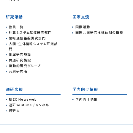
研究活動
国際交流
教員一覧
国際活動
計算システム基盤研究部門
国際共同研究推進体制の構築
情報通信基盤研究部門
人間・生体情報システム研究部
門
附属研究施設
共通研究施設
機動的研究グループ
共創研究所
通研広報
学内向け情報
RIEC Newsweb
学内向け情報
通研Youtubeチャンネル
通研人