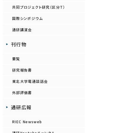
共同プロジェクト研究（区分T）
国際シンポジウム
通研講演会
刊行物
要覧
研究報告書
東北大学電通談話会
外部評価書
通研広報
RIEC Newsweb
通研Youtubeチャンネル