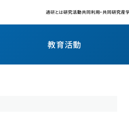
通研とは
研究活動
共同利用・共同研究
産
歴史
情報通信基盤研究部門
共同プロジェクト研究の公募・申請・実施について
産学連携の種類
国際共同研究推進体制の構築
新着情報
施設リンク
沿革
超高速光通信研究室
共同プロジェクト研究申請システム
受賞
やわらかい情報システムセンター
通研の研究
研究所長歴代一覧
先端ワイヤレス通信技術研究室
共同プロジェクト研究 採択一覧
ニュース
研究基盤技術センター
教育活動
情報ストレージシステム研究室
プレスリリース
安全衛生管理室
超ブロードバンド通信基盤研究室
共同プロジェクト研究 区分Ｔ（工学研究会）
電気通信研究所 図書室
光量子情報通信工学研究室
通研講演会
電気通信研究所 学生相談室
ネットワークアーキテクチャ研究室
国際シンポジウム
環境調和型セキュア情報システム研究室
公募情報
刊行物
東北大学電気通信研究所 要覧
東北大学電気通信研究所 研究活動報告
共通研究施設
東北大学談話会
やわらかい情報システムセンター
外部評価書