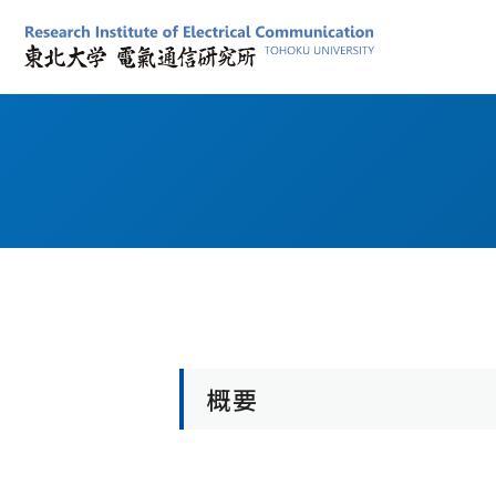
電気通信研究所について
計算システム基盤研究部門
共同プロジェクト研究について
産学連携（いつでもヘルプ）
国際活動
見学・取材等の申し込み
学内限定情報
所長あいさつ
固体電子工学研究室
通研の施設を見学したい方
通研事務部
産学連携の事例
理念、目的、目標
誘電ナノデバイス研究室
通研の歴史を知りたい方
学内限定公開動画（ブラウザChrome,Edge推奨）
研究所のビジョン
物性機能設計研究室
取材・資料提供を希望の方
広報関連掲載依頼
共同プロジェクト研究発表会
通研の組織
スピントロニクス研究室
共催・後援・協賛名義を使用したい方
通研シンボルマークの使用及び許可申請
通研で学ぶには
ナノ集積デバイス・システム研究室
学内・通研内システム問い合わせ
2025年度共同プロジェクト研究発表会
受託研究等に係る適格請求書について
教育活動
量子デバイス研究室
2024年度共同プロジェクト研究発表会
革新的スピントロニクスデバイス研究室
基礎データ（人員、敷地・建物、予算）
コンピューティング情報理論研究室
シンボルマーク
RIEC Award
新概念VLSIシステム研究室
アクセス
概要
ソフトウェア構成研究室
附属研究施設
ナノ・スピン実験施設