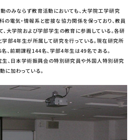
研究基盤技術センター
動のみならず教育活動においても、大学院工学研究
教授会議事録
安全衛生管理室
科の電気・情報系と密接な協力関係を保っており、教員
産学官連携推進室
て、大学院および学部学生の教育に参画している。各研
と学部4年生が所属して研究を行っている。現在研究所
教員一覧
名、前期課程144名、学部4年生は49名である。
究生、日本学術振興会の特別研究員や外国人特別研究
動に加わっている。