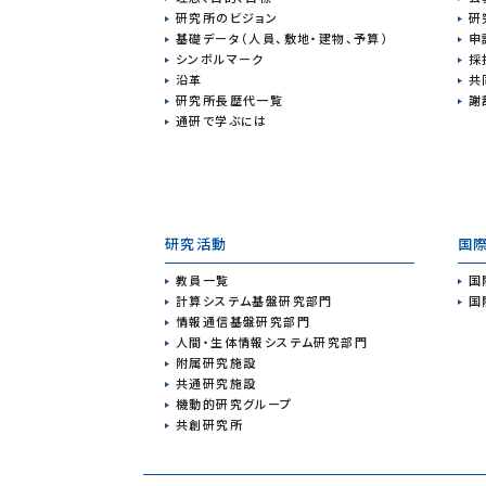
研究所のビジョン
研
基礎データ（人員、敷地・建物、予算）
申
シンボルマーク
採
沿革
共
研究所長歴代一覧
謝
通研で学ぶには
研究活動
国
教員一覧
国
計算システム基盤研究部門
国
情報通信基盤研究部門
人間・生体情報システム研究部門
附属研究施設
共通研究施設
機動的研究グループ
共創研究所