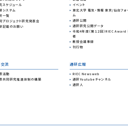
究スケジュール
イベント
請システム
東北大学 電気・情報 東京/仙台フォ
ム
択一覧
通研公開
同プロジェクト研究発表会
通研研究公開データ
辞記載のお願い
令和4年度（第１２回）RIEC Award
者
教授会議事録
刊行物
際交流
通研広報
際活動
RIEC Newsweb
際共同研究推進体制の構築
通研Youtubeチャンネル
通研人