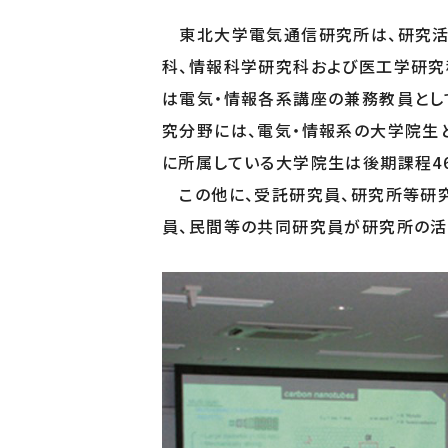
ブレインウェア研究開発施設
東北大学電気通信研究所は、研究活
通研研究公開データ
21世紀情報通信研究開発センター
科、情報科学研究科および医工学研究
サイバー&リアルICT学際融合研究センター
は電気・情報各系講座の兼務教員とし
究分野には、電気・情報系の大学院生
共創研究所
に所属している大学院生は後期課程46
古河電工×東北大学 フォトニクス融合共創研究拠点
この他に、受託研究員、研究所等研
員、民間等の共同研究員が研究所の活