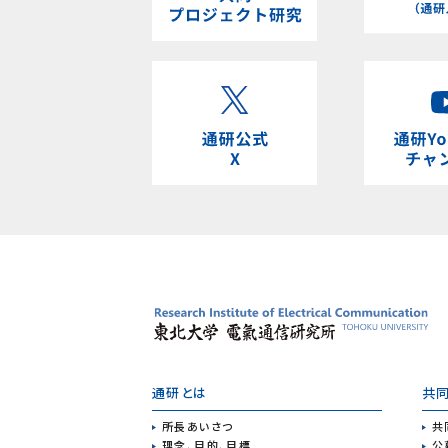
通研とは
共
所長あいさつ
共
理念、目的、目標
公