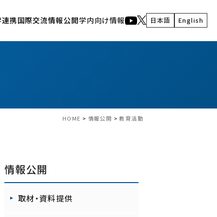
学連携
国際交流
情報公開
学内向け情報
日本語
English
人間・生体情報システム研究部門
謝辞記載のお願い
産学連携の流れ
イベント
生体電磁情報研究室
東北大学 電気・情報 技術連携フォーラム2024
東北大学 電気・情報 産学官フォーラム
先端音情報システム研究室
通研公開
視覚情報システム研究室
共同プロジェクト研究発表会
東北大学 電気・情報 技術連携フォーラム2024
実世界コンピューティング研究室
東北大学 電気・情報 産学官フォーラム2022
ナノ・バイオ融合分子デバイス研究室
HOME
>
情報公開
>
教育活動
インタラクティブコンテンツ研究室
脳情報基盤・システム研究室
通研広報
情報公開
広報活動
RIEC NEWS WEB
取材・資料提供
機動的研究グループ
通研YouTubeチャンネル
通研人