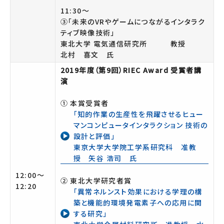
11:30～
③「未来のVRやゲームにつながるインタラク
ティブ映像技術」
東北大学 電気通信研究所 教授
北村 喜文 氏
2019年度（第9回）RIEC Award 受賞者講
演
① 本賞受賞者
「知的作業の生産性を飛躍させるヒュー
マンコンピュータインタラクション 技術の
設計と評価」
東京大学大学院工学系研究科 准教
授 矢谷 浩司 氏
12:00～
② 東北大学研究者賞
12:20
「異常ネルンスト効果における学理の構
築と機能的環境発電素子への応用に関
する研究」