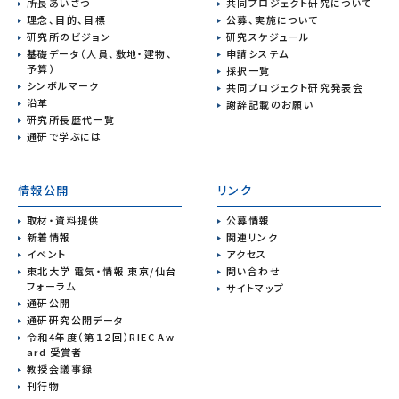
所長あいさつ
共同プロジェクト研究について
理念、目的、目標
公募、実施について
研究所のビジョン
研究スケジュール
基礎データ（人員、敷地・建物、
申請システム
予算）
採択一覧
シンボルマーク
共同プロジェクト研究発表会
沿革
謝辞記載のお願い
研究所長歴代一覧
通研で学ぶには
情報公開
リンク
取材・資料提供
公募情報
新着情報
関連リンク
イベント
アクセス
東北大学 電気・情報 東京/仙台
問い合わせ
フォーラム
サイトマップ
通研公開
通研研究公開データ
令和4年度（第１２回）RIEC Aw
ard 受賞者
教授会議事録
刊行物