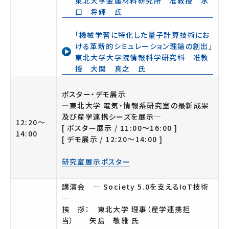
東北大学金属材料研究所 准教授 水
口 将輝 氏
「機械学習に特化した量子計算技術にお
ける革新的シミュレーション理論の創出」
東北大学大学院情報科学研究科 准教
授 大関 真之 氏
ポスター・デモ展示
―東北大学 電気・情報系研究室の最新成果
及び産学連携シーズを展示―
12:20～
[ ポスター展示 / 11:00～16:00 ]
14:00
[ デモ展示 / 12:20～14:00 ]
研究室展示ポスター
講演会 ― Society 5.0を支えるIoT技術
―
挨 拶： 東北大学 理事（産学連携担
当） 矢島 敬雅 氏