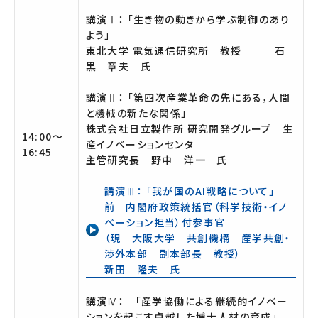
講演Ⅰ： 「生き物の動きから学ぶ制御のあり
よう」
東北大学 電気通信研究所 教授 石
黒 章夫 氏
講演Ⅱ： 「第四次産業革命の先にある，人間
と機械の新たな関係」
株式会社日立製作所 研究開発グループ 生
14:00～
産イノベーションセンタ
16:45
主管研究長 野中 洋一 氏
講演Ⅲ： 「我が国のAI戦略について」
前 内閣府政策統括官（科学技術・イノ
ベーション担当）付参事官
（現 大阪大学 共創機構 産学共創・
渉外本部 副本部長 教授）
新田 隆夫 氏
講演Ⅳ： 「産学協働による継続的イノベー
ションを起こす卓越した博士人材の育成」