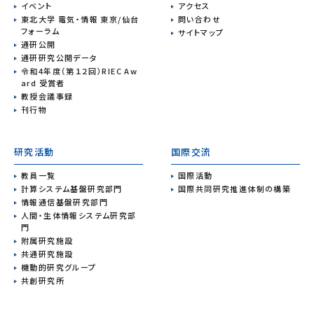
イベント
アクセス
東北大学 電気・情報 東京/仙台
問い合わせ
フォーラム
サイトマップ
通研公開
通研研究公開データ
令和4年度（第１２回）RIEC Aw
ard 受賞者
教授会議事録
刊行物
研究活動
国際交流
教員一覧
国際活動
計算システム基盤研究部門
国際共同研究推進体制の構築
情報通信基盤研究部門
人間・生体情報システム研究部
門
附属研究施設
共通研究施設
機動的研究グループ
共創研究所