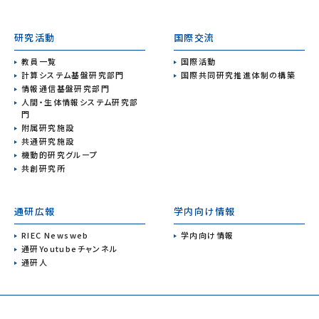
研究活動
国際交流
教員一覧
国際活動
計算システム基盤研究部門
国際共同研究推進体制の構築
情報通信基盤研究部門
人間・生体情報システム研究部
門
附属研究施設
共通研究施設
機動的研究グループ
共創研究所
通研広報
学内向け情報
RIEC Newsweb
学内向け情報
通研Youtubeチャンネル
通研人