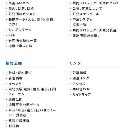
所長あいさつ
共同プロジェクト研究について
理念、目的、目標
公募、実施について
研究所のビジョン
研究スケジュール
基礎データ（人員、敷地・建物、
申請システム
予算）
採択一覧
シンボルマーク
共同プロジェクト研究発表会
沿革
謝辞記載のお願い
研究所長歴代一覧
通研で学ぶには
情報公開
リンク
取材・資料提供
公募情報
新着情報
関連リンク
イベント
アクセス
東北大学 電気・情報 東京/仙台
問い合わせ
フォーラム
サイトマップ
通研公開
通研研究公開データ
令和4年度（第１２回）RIEC Aw
ard 受賞者
教授会議事録
刊行物