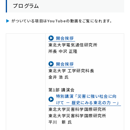
プログラム
▶
がついている項目はYouTubeの動画をご覧になれます。
開会挨拶
東北大学電気通信研究所
所長 中沢 正隆
開会挨拶
東北大学 工学研究科長
金井 浩 氏
第1部 講演会
特別講演 「災害に強い社会に向
けて － 歴史にみる東北の力 －」
東北大学災害科学国際研究所
東北大学災害科学国際研究所
平川 新 氏