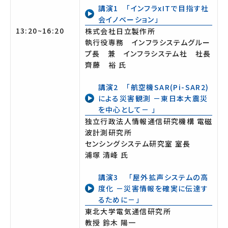
講演1 「インフラxITで目指す社
会イノベーション」
13:20~16:20
株式会社日立製作所
執行役専務 インフラシステムグルー
プ長 兼 インフラシステム社 社長
齊藤 裕 氏
講演2 「航空機SAR(Pi-SAR2)
による災害観測 －東日本大震災
を中心として－ 」
独立行政法人情報通信研究機構 電磁
波計測研究所
センシングシステム研究室 室長
浦塚 清峰 氏
講演3 「屋外拡声システムの高
度化 －災害情報を確実に伝達す
るために－」
東北大学電気通信研究所
教授 鈴木 陽一