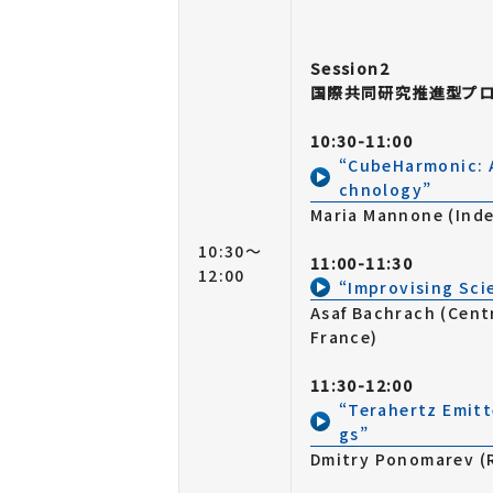
Session2
国際共同研究推進型プロ
10:30-11:00
“CubeHarmonic: 
chnology”
Maria Mannone (Inde
10:30～
11:00-11:30
12:00
“Improvising Sci
Asaf Bachrach (Centr
France)
11:30-12:00
“Terahertz Emitt
gs”
Dmitry Ponomarev (R