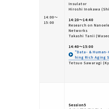
Insulator
Hiroshi Inokawa (Sh
14:00～
14:20～14:40
15:00
Research on Nanoele
Networks
Takashi Tanii (Wase
14:40～15:00
“Data- & Human-C
hing Rich Aging 
Tetsuo Sawaragi (Ky
Session5