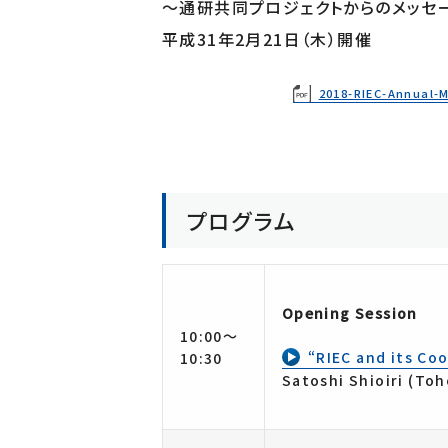
～通研共同プロジェクトからのメッセ
ブレインウェア研究開発施設
平成31年2月21日（木）開催
通研研究公開データ
21世紀情報通信研究開発センター
サイバー&リアルICT学際融合研究センター
2018-RIEC-Annual-
共創研究所
古河電工×東北大学 フォトニクス融合共創研究拠点
プログラム
Opening Session
10:00～
“RIEC and its Co
10:30
Satoshi Shioiri (Toh