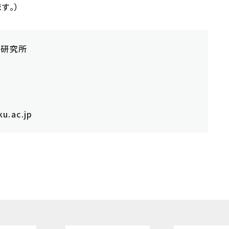
す。）
信研究所
ku.ac.jp