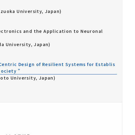
izuoka University, Japan)
ctronics and the Application to Neuronal
da University, Japan)
entric Design of Resilient Systems for Establis
Society ”
oto University, Japan)