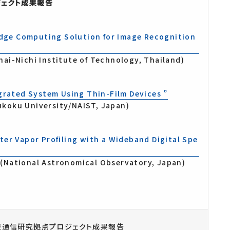
ェクト成果報告
Edge Computing Solution for Image Recognition
hai-Nichi Institute of Technology, Thailand)
grated System Using Thin-Film Devices ”
koku University/NAIST, Japan)
er Vapor Profiling with a Wideband Digital Spe
(National Astronomical Observatory, Japan)
報通信研究拠点プロジェクト成果報告