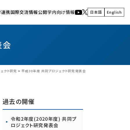
学連携
国際交流
情報公開
学内向け情報
日本語
English
人間・生体情報システム研究部門
謝辞記載のお願い
産学連携の流れ
イベント
生体電磁情報研究室
東北大学 電気・情報 技術連携フォーラム2024
東北大学 電気・情報 産学官フォーラム
先端音情報システム研究室
通研公開
表会
視覚情報システム研究室
共同プロジェクト研究発表会
東北大学 電気・情報 技術連携フォーラム2024
実世界コンピューティング研究室
東北大学 電気・情報 産学官フォーラム2022
ナノ・バイオ融合分子デバイス研究室
ジェクト研究
>
平成30年度 共同プロジェクト研究発表会
インタラクティブコンテンツ研究室
脳情報基盤・システム研究室
通研広報
過去の開催
広報活動
RIEC NEWS WEB
令和2年度(2020年度) 共同プ
機動的研究グループ
通研YouTubeチャンネル
ロジェクト研究発表会
通研人