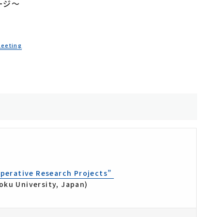
ージ～
研究基盤技術センター
教授会議事録
安全衛生管理室
産学官連携推進室
Meeting
教員一覧
operative Research Projects”
oku University, Japan)