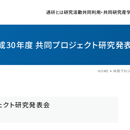
通研とは
研究活動
共同利用・共同研究
産
歴史
情報通信基盤研究部門
共同プロジェクト研究の公募・申請・実施について
産学連携の種類
国際共同研究推進体制の構築
新着情報
施設リンク
沿革
超高速光通信研究室
共同プロジェクト研究申請システム
受賞
やわらかい情報システムセンター
通研の研究
研究所長歴代一覧
先端ワイヤレス通信技術研究室
共同プロジェクト研究 採択一覧
ニュース
研究基盤技術センター
成30年度 共同プロジェクト研究発
情報ストレージシステム研究室
プレスリリース
安全衛生管理室
超ブロードバンド通信基盤研究室
共同プロジェクト研究 区分Ｔ（工学研究会）
電気通信研究所 図書室
光量子情報通信工学研究室
通研講演会
電気通信研究所 学生相談室
HOME
>
共同プロ
ネットワークアーキテクチャ研究室
国際シンポジウム
環境調和型セキュア情報システム研究室
公募情報
刊行物
ェクト研究発表会
東北大学電気通信研究所 要覧
東北大学電気通信研究所 研究活動報告
共通研究施設
東北大学談話会
やわらかい情報システムセンター
外部評価書