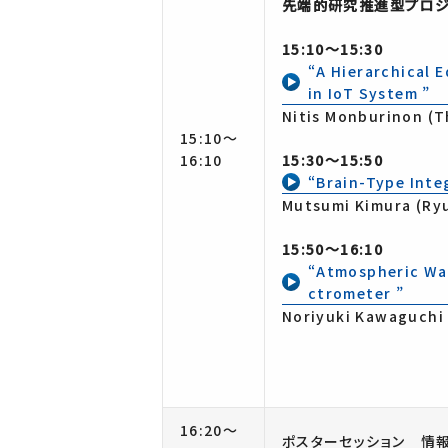
先端的研究推進型プロジ
15:10～15:30
“A Hierarchical 
in IoT System ”
Nitis Monburinon (T
15:10～
16:10
15:30～15:50
“Brain-Type Inte
Mutsumi Kimura (Ryu
15:50～16:10
“Atmospheric Wat
ctrometer ”
Noriyuki Kawaguchi 
16:20～
ポスターセッション 情