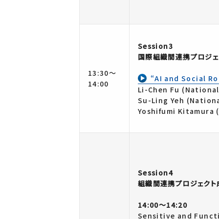
Session3
国際組織間連携プロジェ
13:30～
“AI and Social Ro
14:00
Li-Chen Fu (National
Su-Ling Yeh (Nation
Yoshifumi Kitamura 
Session4
組織間連携プロジェクト
14:00～14:20
Sensitive and Funct