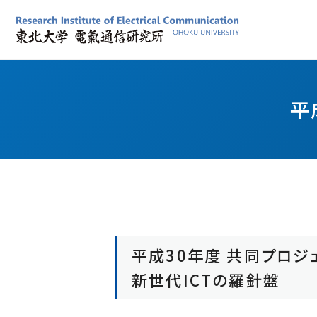
電気通信研究所について
計算システム基盤研究部門
共同プロジェクト研究について
産学連携（いつでもヘルプ）
国際活動
見学・取材等の申し込み
学内限定情報
所長あいさつ
固体電子工学研究室
通研の施設を見学したい方
通研事務部
産学連携の事例
理念、目的、目標
誘電ナノデバイス研究室
通研の歴史を知りたい方
学内限定公開動画（ブラウザChrome,Edge推奨）
平
研究所のビジョン
物性機能設計研究室
取材・資料提供を希望の方
広報関連掲載依頼
共同プロジェクト研究発表会
通研の組織
スピントロニクス研究室
共催・後援・協賛名義を使用したい方
通研シンボルマークの使用及び許可申請
通研で学ぶには
ナノ集積デバイス・システム研究室
学内・通研内システム問い合わせ
2025年度共同プロジェクト研究発表会
受託研究等に係る適格請求書について
教育活動
量子デバイス研究室
2024年度共同プロジェクト研究発表会
基礎データ（人員、敷地・建物、予算）
革新的スピントロニクスデバイス研究室
シンボルマーク
コンピューティング情報理論研究室
RIEC Award
アクセス
新概念VLSIシステム研究室
平成30年度 共同プロジ
ソフトウェア構成研究室
新世代ICTの羅針盤
附属研究施設
ナノ・スピン実験施設