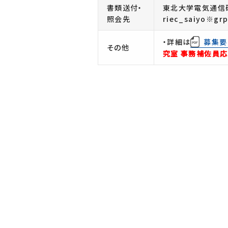
書類送付・
東北大学電気通信研
照会先
riec_saiyo※g
・詳細は
募集要
その他
究室 事務補佐員応