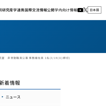
同研究
産学連携
国際交流
情報公開
学内向け情報
日本語
人間・生体情報システム研究部門
謝辞記載のお願い
産学連携の流れ
イベント
生体電磁情報研究室
東北大学 電気・情報 技術連携フォーラム2024
東北大学 電気・情報 産学官フォーラム
先端音情報システム研究室
通研公開
視覚情報システム研究室
共同プロジェクト研究発表会
東北大学 電気・情報 技術連携フォーラム2024
実世界コンピューティング研究室
東北大学 電気・情報 産学官フォーラム2022
ナノ・バイオ融合分子デバイス研究室
室 非常勤職員公募 事務補佐員 １名(3/19(火)締切)
インタラクティブコンテンツ研究室
脳情報基盤・システム研究室
通研広報
新着情報
広報活動
RIEC NEWS WEB
ニュース
機動的研究グループ
通研YouTubeチャンネル
通研人