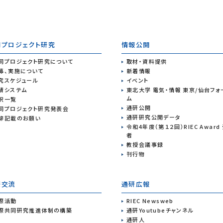
同プロジェクト研究
情報公開
同プロジェクト研究について
取材・資料提供
募、実施について
新着情報
究スケジュール
イベント
請システム
東北大学 電気・情報 東京/仙台フォ
ム
択一覧
通研公開
同プロジェクト研究発表会
通研研究公開データ
辞記載のお願い
令和4年度（第１２回）RIEC Award
者
教授会議事録
刊行物
際交流
通研広報
際活動
RIEC Newsweb
際共同研究推進体制の構築
通研Youtubeチャンネル
通研人