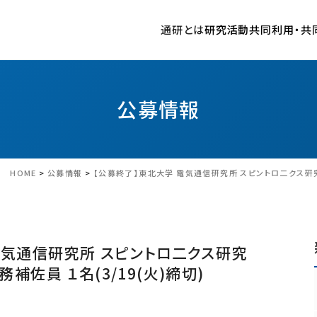
通研とは
研究活動
共同利用・共
歴史
情報通信基盤研究部門
共同プロジェクト研究の公募・申請・実施について
産学連携の種類
国際共同研究推進体制の構築
新着情報
施設リンク
沿革
超高速光通信研究室
共同プロジェクト研究申請システム
受賞
やわらかい情報システムセンター
通研の研究
研究所長歴代一覧
先端ワイヤレス通信技術研究室
共同プロジェクト研究 採択一覧
ニュース
研究基盤技術センター
公募情報
情報ストレージシステム研究室
プレスリリース
安全衛生管理室
超ブロードバンド通信基盤研究室
共同プロジェクト研究 区分Ｔ（工学研究会）
電気通信研究所 図書室
光量子情報通信工学研究室
通研講演会
電気通信研究所 学生相談室
HOME
>
公募情報
>
【公募終了】東北大学 電気通信研究所 スピントロ二クス研究
ネットワークアーキテクチャ研究室
国際シンポジウム
環境調和型セキュア情報システム研究室
公募情報
刊行物
電気通信研究所 スピントロ二クス研究
東北大学電気通信研究所 要覧
補佐員 １名(3/19(火)締切)
東北大学電気通信研究所 研究活動報告
共通研究施設
東北大学談話会
やわらかい情報システムセンター
外部評価書