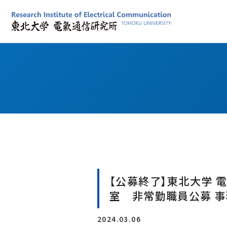
電気通信研究所について
計算システム基盤研究部門
共同プロジェクト研究について
産学連携（いつでもヘルプ）
国際活動
見学・取材等の申し込み
学内限定情報
所長あいさつ
固体電子工学研究室
通研の施設を見学したい方
通研事務部
産学連携の事例
理念、目的、目標
誘電ナノデバイス研究室
通研の歴史を知りたい方
学内限定公開動画（ブラウザChrome,Edge推奨）
研究所のビジョン
物性機能設計研究室
取材・資料提供を希望の方
広報関連掲載依頼
共同プロジェクト研究発表会
通研の組織
スピントロニクス研究室
共催・後援・協賛名義を使用したい方
通研シンボルマークの使用及び許可申請
通研で学ぶには
ナノ集積デバイス・システム研究室
学内・通研内システム問い合わせ
2025年度共同プロジェクト研究発表会
受託研究等に係る適格請求書について
教育活動
量子デバイス研究室
2024年度共同プロジェクト研究発表会
基礎データ（人員、敷地・建物、予算）
革新的スピントロニクスデバイス研究室
シンボルマーク
コンピューティング情報理論研究室
RIEC Award
アクセス
新概念VLSIシステム研究室
【公募終了】東北大学 
ソフトウェア構成研究室
室 非常勤職員公募 事務
附属研究施設
2024.03.06
ナノ・スピン実験施設