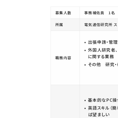
ブレインウェア研究開発施設
通研研究公開データ
募集人数
事務補佐員 1名
21世紀情報通信研究開発センター
サイバー&リアルICT学際融合研究センター
所属
電気通信研究所 
共創研究所
出張申請・管理
古河電工×東北大学 フォトニクス融合共創研究拠点
外国人研究者、
に関する業務
職務内容
その他 研究
基本的なPC操作（
英語スキル（簡
ば望ましい