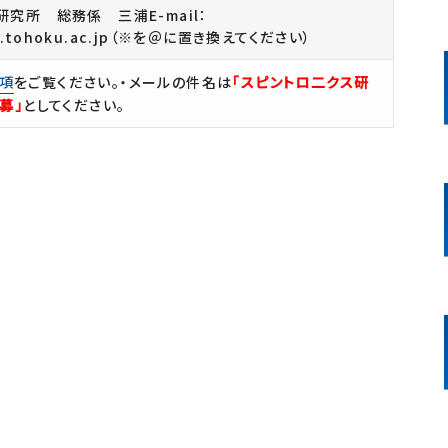
究所 総務係 三浦E-mail：
rp.tohoku.ac.jp（※を＠に置き換えてください）
項
をご覧ください。・メールの件名は
「スピントロ二クス研
募」
としてください。