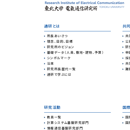
通研とは
共
所長あいさつ
共
理念、目的、目標
公
研究所のビジョン
研
基礎データ（人員、敷地・建物、予算）
申
シンボルマーク
採
沿革
共
研究所長歴代一覧
謝
通研で学ぶには
研究活動
国
教員一覧
国
計算システム基盤研究部門
国
情報通信基盤研究部門