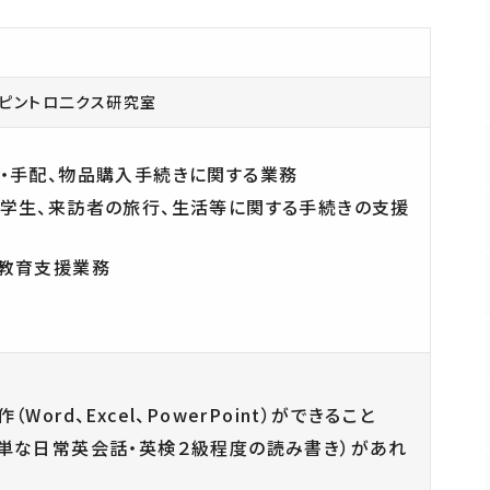
研究基盤技術センター
教授会議事録
安全衛生管理室
産学官連携推進室
スピントロ二クス研究室
教員一覧
・手配、物品購入手続きに関する業務
学生、来訪者の旅行、生活等に関する手続きの支援
・教育支援業務
Word、Excel、PowerPoint）ができること
単な日常英会話・英検２級程度の読み書き）があれ