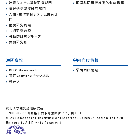
計算システム基盤研究部門
国際共同研究推進体制の構築
情報通信基盤研究部門
人間・生体情報システム研究部
門
附属研究施設
共通研究施設
機動的研究グループ
共創研究所
通研広報
学内向け情報
RIEC Newsweb
学内向け情報
通研Youtubeチャンネル
通研人
東北大学電気通信研究所
〒980-8577 宮城県仙台市青葉区片平２丁目１−１
© 2019 Research Institute of Electrical Communication Tohoku
University All Rights Reserved.