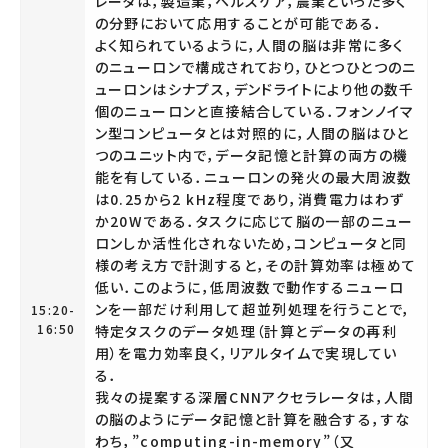
レータは，製造業，ヘルスケア，農業といった多く
の分野において応用することが可能である．
よく知られているように，人間の脳は非常に多く
のニューロンで構成されており，ひとつひとつのニ
ューロンはシナプス，デンドライトにより他の数千
個のニューロンと直接結合している．フォンノイマ
ン型コンピュータとは対照的に，人間の脳はひと
つのユニット内で，データ記憶と計算の両方の機
能を有している．ニューロンの発火の最大周波数
は0.25から2 kHz程度であり，消費電力はわず
か20Wである．タスクに応じて脳の一部のニュー
ロンしか活性化されないため，コンピュータと同
様の考え方で計測すると，その計算効率は極めて
低い．このように，低周波数で動作するニューロ
ンを一部だけ利用して超並列処理を行うことで，
15:20-
16:50
特定タスクのデータ処理（計算とデータの再利
用）を電力効率良く，リアルタイムで実現してい
る．
我々の提案する深層CNNアクセラレータは，人間
の脳のようにデータ記憶と計算を融合する，すな
わち，”computing-in-memory”（又