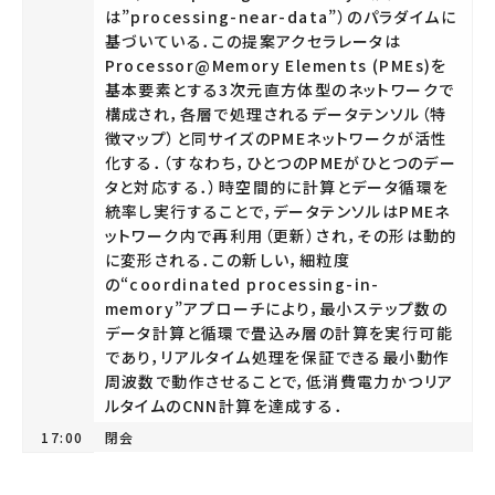
は”processing-near-data”）のパラダイムに
基づいている．この提案アクセラレータは
Processor@Memory Elements (PMEs)を
基本要素とする3次元直方体型のネットワークで
構成され，各層で処理されるデータテンソル（特
徴マップ）と同サイズのPMEネットワークが活性
化する．（すなわち，ひとつのPMEがひとつのデー
タと対応する．）時空間的に計算とデータ循環を
統率し実行することで，データテンソルはPMEネ
ットワーク内で再利用（更新）され，その形は動的
に変形される．この新しい，細粒度
の“coordinated processing-in-
memory”アプローチにより，最小ステップ数の
データ計算と循環で畳込み層の計算を実行可能
であり，リアルタイム処理を保証できる最小動作
周波数で動作させることで，低消費電力かつリア
ルタイムのCNN計算を達成する．
17:00
閉会