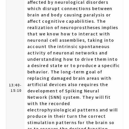
affected by neurological disorders
which disrupt connections between
brain and body causing paralysis or
affect cognitive capabilities. The
realization of neuroprostheses implies
that we know how to interact with
neuronal cell assemblies, taking into
account the intrinsic spontaneous
activity of neuronal networks and
understanding how to drive them into
a desired state or to produce a specific
behavior. The long-term goal of
replacing damaged brain areas with
artificial devices also requires the
13:40-
15:10
development of Spiking Neural
Network (SNN) system. They will fit
with the recorded
electrophysiological patterns and will
produce in their turn the correct
stimulation patterns for the brain so
as to recover the desired function.