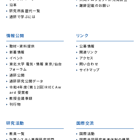
沿革
謝辞記載のお願い
研究所長歴代一覧
通研で学ぶには
情報公開
リンク
取材・資料提供
公募情報
新着情報
関連リンク
イベント
アクセス
東北大学 電気・情報 東京/仙台
問い合わせ
フォーラム
サイトマップ
通研公開
通研研究公開データ
令和4年度（第１２回）RIEC Aw
ard 受賞者
教授会議事録
刊行物
研究活動
国際交流
教員一覧
国際活動
計算システム基盤研究部門
国際共同研究推進体制の構築