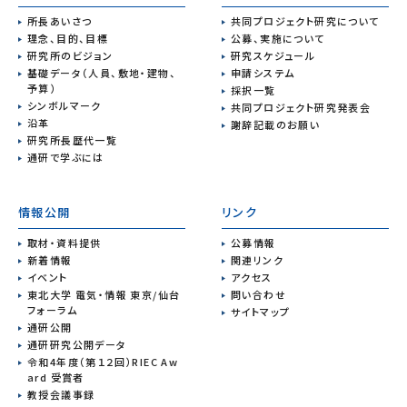
所長あいさつ
共同プロジェクト研究について
理念、目的、目標
公募、実施について
研究所のビジョン
研究スケジュール
基礎データ（人員、敷地・建物、
申請システム
予算）
採択一覧
シンボルマーク
共同プロジェクト研究発表会
沿革
謝辞記載のお願い
研究所長歴代一覧
通研で学ぶには
情報公開
リンク
取材・資料提供
公募情報
新着情報
関連リンク
イベント
アクセス
東北大学 電気・情報 東京/仙台
問い合わせ
フォーラム
サイトマップ
通研公開
通研研究公開データ
令和4年度（第１２回）RIEC Aw
ard 受賞者
教授会議事録