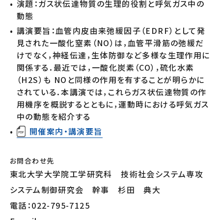
演題：ガス状伝達物質の生理的役割と呼気ガス中の
動態
講演要旨：血管内皮由来弛緩因子（EDRF）として発
見された一酸化窒素（NO）は，血管平滑筋の弛緩だ
けでなく，神経伝達，生体防御など多様な生理作用に
関係する．最近では，一酸化炭素（CO），硫化水素
（H2S）も NOと同様の作用を有することが明らかに
されている．本講演では，これらガス状伝達物質の作
用機序を概説するとともに，運動時における呼気ガス
中の動態を紹介する
開催案内・講演要旨
お問合わせ先
東北大学大学院工学研究科 技術社会システム専攻
システム制御研究会 幹事 杉田 典大
電話：022-795-7125