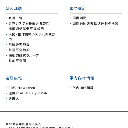
研究活動
国際交流
教員一覧
国際活動
計算システム基盤研究部門
国際共同研究推進体制の構築
情報通信基盤研究部門
人間・生体情報システム研究部
門
附属研究施設
共通研究施設
機動的研究グループ
共創研究所
通研広報
学内向け情報
RIEC Newsweb
学内向け情報
通研Youtubeチャンネル
通研人
東北大学電気通信研究所