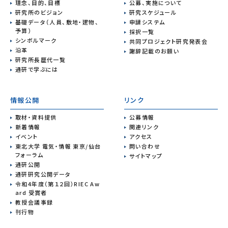
理念、目的、目標
公募、実施について
研究所のビジョン
研究スケジュール
基礎データ（人員、敷地・建物、
申請システム
予算）
採択一覧
シンボルマーク
共同プロジェクト研究発表会
沿革
謝辞記載のお願い
研究所長歴代一覧
通研で学ぶには
情報公開
リンク
取材・資料提供
公募情報
新着情報
関連リンク
イベント
アクセス
東北大学 電気・情報 東京/仙台
問い合わせ
フォーラム
サイトマップ
通研公開
通研研究公開データ
令和4年度（第１２回）RIEC Aw
ard 受賞者
教授会議事録
刊行物