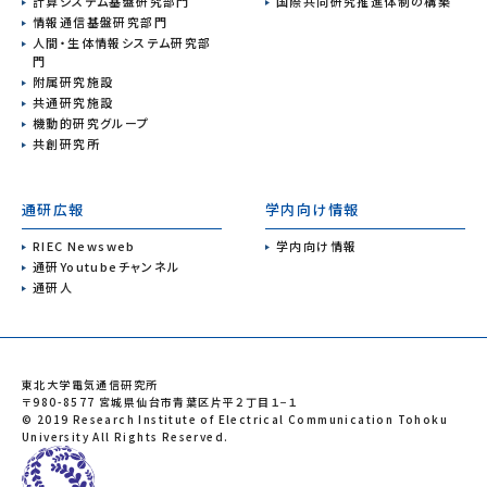
計算システム基盤研究部門
国際共同研究推進体制の構築
情報通信基盤研究部門
人間・生体情報システム研究部
門
附属研究施設
共通研究施設
機動的研究グループ
共創研究所
通研広報
学内向け情報
RIEC Newsweb
学内向け情報
通研Youtubeチャンネル
通研人
東北大学電気通信研究所
〒980-8577 宮城県仙台市青葉区片平２丁目１−１
© 2019 Research Institute of Electrical Communication Tohoku
University All Rights Reserved.