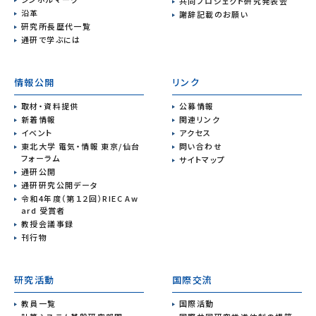
共同プロジェクト研究発表会
沿革
謝辞記載のお願い
研究所長歴代一覧
通研で学ぶには
情報公開
リンク
取材・資料提供
公募情報
新着情報
関連リンク
イベント
アクセス
東北大学 電気・情報 東京/仙台
問い合わせ
フォーラム
サイトマップ
通研公開
通研研究公開データ
令和4年度（第１２回）RIEC Aw
ard 受賞者
教授会議事録
刊行物
研究活動
国際交流
教員一覧
国際活動