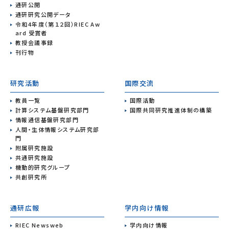
通研公開
通研研究公開データ
令和4年度（第１２回）RIEC Aw
ard 受賞者
教授会議事録
刊行物
研究活動
国際交流
教員一覧
国際活動
計算システム基盤研究部門
国際共同研究推進体制の構築
情報通信基盤研究部門
人間・生体情報システム研究部
門
附属研究施設
共通研究施設
機動的研究グループ
共創研究所
通研広報
学内向け情報
RIEC Newsweb
学内向け情報