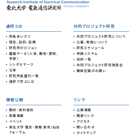
通研とは
共同プロジェクト研究
所長あいさつ
共同プロジェクト研究について
理念、目的、目標
公募、実施について
研究所のビジョン
研究スケジュール
基礎データ（人員、敷地・建物、
申請システム
予算）
採択一覧
シンボルマーク
共同プロジェクト研究発表会
沿革
謝辞記載のお願い
研究所長歴代一覧
通研で学ぶには
情報公開
リンク
取材・資料提供
公募情報
新着情報
関連リンク
イベント
アクセス
東北大学 電気・情報 東京/仙台
問い合わせ
フォーラム
サイトマップ