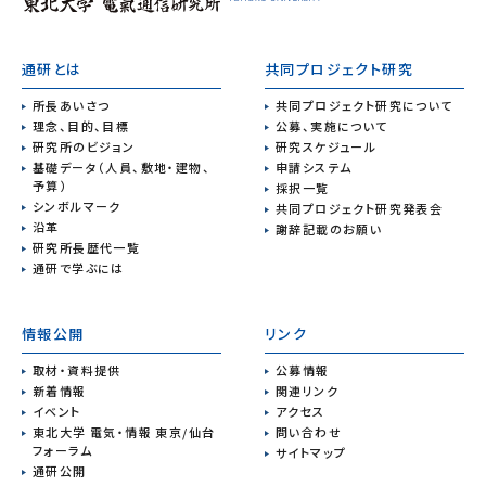
通研とは
共同プロジェクト研究
所長あいさつ
共同プロジェクト研究について
理念、目的、目標
公募、実施について
研究所のビジョン
研究スケジュール
基礎データ（人員、敷地・建物、
申請システム
予算）
採択一覧
シンボルマーク
共同プロジェクト研究発表会
沿革
謝辞記載のお願い
研究所長歴代一覧
通研で学ぶには
情報公開
リンク
取材・資料提供
公募情報
新着情報
関連リンク
イベント
アクセス
東北大学 電気・情報 東京/仙台
問い合わせ
フォーラム
サイトマップ
通研公開