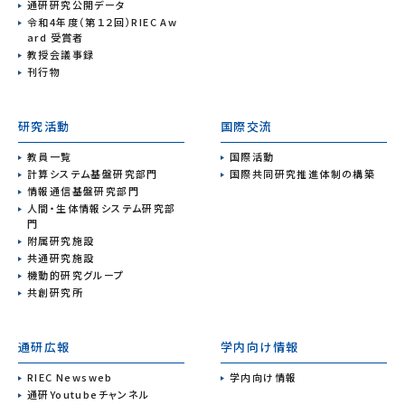
通研研究公開データ
令和4年度（第１２回）RIEC Aw
ard 受賞者
教授会議事録
刊行物
研究活動
国際交流
教員一覧
国際活動
計算システム基盤研究部門
国際共同研究推進体制の構築
情報通信基盤研究部門
人間・生体情報システム研究部
門
附属研究施設
共通研究施設
機動的研究グループ
共創研究所
通研広報
学内向け情報
RIEC Newsweb
学内向け情報
通研Youtubeチャンネル