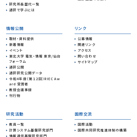
研究所長歴代一覧
通研で学ぶには
情報公開
リンク
取材・資料提供
公募情報
新着情報
関連リンク
イベント
アクセス
東北大学 電気・情報 東京/仙台
問い合わせ
フォーラム
サイトマップ
通研公開
通研研究公開データ
令和4年度（第１２回）RIEC Aw
ard 受賞者
教授会議事録
刊行物
研究活動
国際交流
教員一覧
国際活動
計算システム基盤研究部門
国際共同研究推進体制の構築
情報通信基盤研究部門