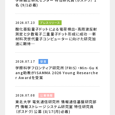
名 (9/1必着)
2026.07.23
プレスリリース
酸化亜鉛量子ドットによる電荷検出・高周波反射
測定と少数電子二重量子ドット形成に成功 ─新
材料次世代量子コンピューターに向けた研究加
速に期待─
2026.07.17
受賞
学際科学フロンティア研究所（FRIS）・Min-Gu K
ang助教がISAMMA 2026 Young Researche
r Awardを受賞
2026.07.08
公募情報
東北大学 電気通信研究所 情報通信基盤研究部
門 情報ストレージシステム研究室 特任研究員
（ポスドク）公募 (8/17(月)必着)