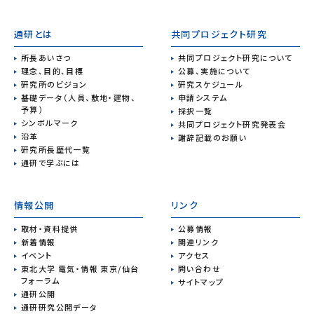
通研とは
共同プロジェクト研究
所長あいさつ
共同プロジェクト研究について
理念、目的、目標
公募、実施について
研究所のビジョン
研究スケジュール
基礎データ（人員、敷地・建物、
申請システム
予算）
採択一覧
シンボルマーク
共同プロジェクト研究発表会
沿革
謝辞記載のお願い
研究所長歴代一覧
通研で学ぶには
情報公開
リンク
取材・資料提供
公募情報
新着情報
関連リンク
イベント
アクセス
東北大学 電気・情報 東京/仙台
問い合わせ
フォーラム
サイトマップ
通研公開
通研研究公開データ