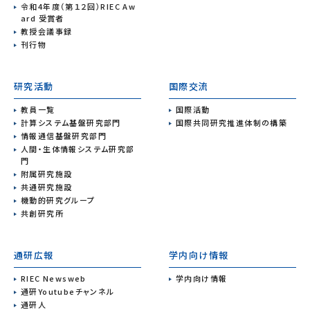
令和4年度（第１２回）RIEC Aw
ard 受賞者
教授会議事録
刊行物
研究活動
国際交流
教員一覧
国際活動
計算システム基盤研究部門
国際共同研究推進体制の構築
情報通信基盤研究部門
人間・生体情報システム研究部
門
附属研究施設
共通研究施設
機動的研究グループ
共創研究所
通研広報
学内向け情報
RIEC Newsweb
学内向け情報
通研Youtubeチャンネル
通研人